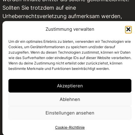
Sollten Sie trotzdem auf eine
Urheberrechtsverletzung aufmerksam werden,
bitten wir um einen entsprechenden Hinweis. Bei
Zustimmung verwalten
Bekanntwerden von Rechtsverletzungen werden
wir derartige Inhalte umgehend entfernen.
Um dir ein optimales Erlebnis zu bieten, verwenden wir Technologien wie
Cookies, um Geräteinformationen zu speichern und/oder darauf
zuzugreifen. Wenn du diesen Technologien zustimmst, können wir Daten
wie das Surfverhalten oder eindeutige IDs auf dieser Website verarbeiten.
Wenn du deine Zustimmung nicht erteilst oder zurückziehst, können
bestimmte Merkmale und Funktionen beeinträchtigt werden.
HOME
ABOUT
CONTACT
Akzeptieren
SOPHIEELODIE
Ablehnen
Kinkfluencer
Einstellungen ansehen
Datenschutzerklärung
Cookie-Richtlinie (EU)
Impressum
Cookie-Richtlinie